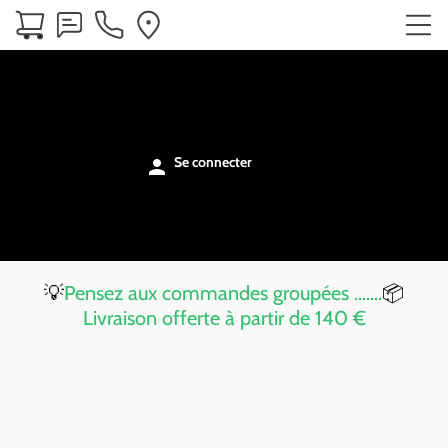
Se connecter
person
💡
Pensez aux commandes groupées .......
📦
Livraison offerte à partir de 140 €