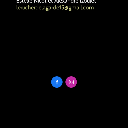
Estelle Nicot et Alexandre Izoulet
l
erucherdelagarde15@gmail.com

